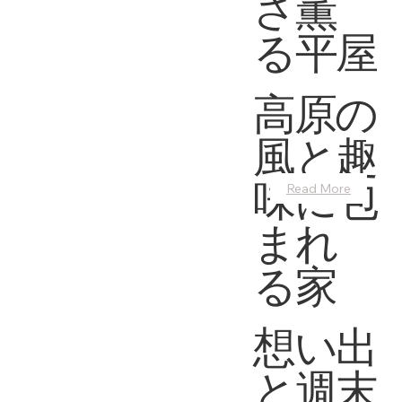
さ薫
る平屋
高原の
風と趣
味に包
Read More
まれ
る家
想い出
と週末