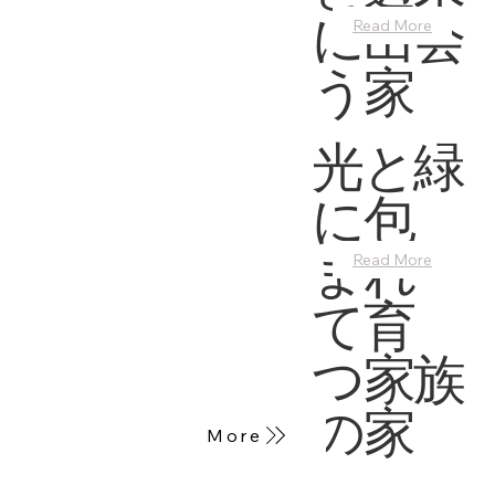
に出会
Read More
う家
光と緑
に包
まれ
Read More
て育
つ家族
の家
More