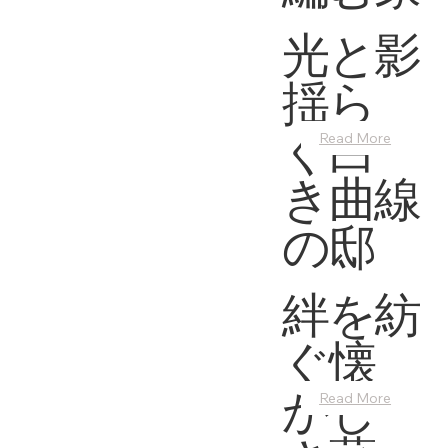
光と影
揺ら
ぐ白
Read More
き曲線
の邸
絆を紡
ぐ懐
かし
Read More