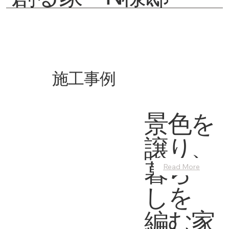
施工事例
景色を
譲り、
暮ら
Read More
しを
編む家