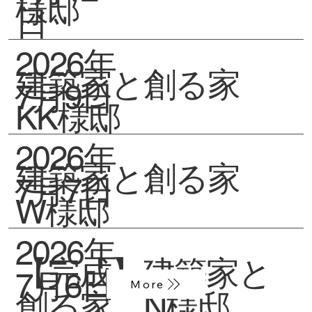
様邸
日
2026年
建築家と創る家
7月9日
KK様邸
2026年
建築家と創る家
7月7日
W様邸
2026年
【完成】建築家と
7月6日
More
創る家 N様邸