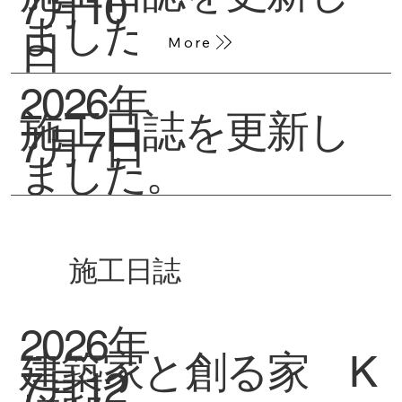
7月10
ました。
日
More
2026年
施工日誌を更新し
7月7日
ました。
施工日誌
2026年
建築家と創る家 K
7月12