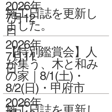
2026年
施工日誌を更新し
7月12
ました。
日
2026年
【特別鑑賞会】人
7月11
が集う、木と和み
日
の家｜8/1(土)・
8/2(日)・甲府市
2026年
施工日誌を更新し